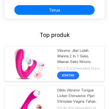
Terus
Top produk
Vibrator Jilat Lidah
Wanita 2 In 1 Seks,
Mainan Seks Klitoris
Dewasa Baru
$13.2- $14.5/Piece MOQ:20 pcs
KONTAK
Dildo Vibrator Tongue
Licker Stimulator, Pijat
Stimulasi Vagina Tahan
Air
$13.88- $16.5/Piece MOQ:20 pcs