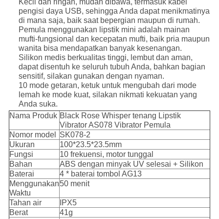
Kecil dan ringan, mudah dibawa, termasuk kabel
pengisi daya USB, sehingga Anda dapat menikmatinya
di mana saja, baik saat bepergian maupun di rumah.
Pemula menggunakan lipstik mini adalah mainan
mufti-fungsional dan kecepatan mufti, baik pria maupun
wanita bisa mendapatkan banyak kesenangan.
Silikon medis berkualitas tinggi, lembut dan aman,
dapat disentuh ke seluruh tubuh Anda, bahkan bagian
sensitif, silakan gunakan dengan nyaman.
10 mode getaran, ketuk untuk mengubah dari mode
lemah ke mode kuat, silakan nikmati kekuatan yang
Anda suka.
Nama Produk
Black Rose Whisper tenang Lipstik
Vibrator AS078 Vibrator Pemula
Nomor model
SK078-2
Ukuran
100*23.5*23.5mm
Fungsi
10 frekuensi, motor tunggal
Bahan
ABS dengan minyak UV selesai + Silikon
Baterai
4 * baterai tombol AG13
Menggunakan
50 menit
Waktu
Tahan air
IPX5
Berat
41g