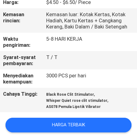
Harga:
$4.50 - $6.50/ Piece
PABRIK
Kemasan
Kemasan luar: Kotak Kertas, Kotak
rincian:
Hadiah, Kartu Kertas + Cangkang
KONTROL
Kerang, Baki Dalam / Baki Setengah
KUALITAS
Waktu
5-8 HARI KERJA
pengiriman:
HUBUNGI
Syarat-syarat
T / T
KAMI
pembayaran:
Menyediakan
3000 PCS per hari
kemampuan:
BERITA
Cahaya Tinggi:
,
Black Rose Clit Stimulator
,
Whisper Quiet rose clit stimulator
PERMINTAAN
AS078 Pemula Lipstik Vibrator
PENAWARAN
HARGA TERBAIK
SITEMAP