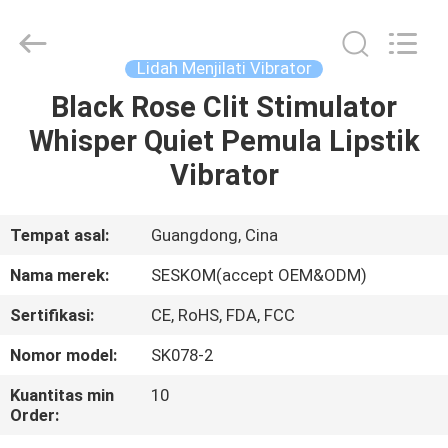
2026
SHENZHEN
SESKOM
TECHNOLOGY
CO.,LTD..
Lidah Menjilati Vibrator
All
Rights
Black Rose Clit Stimulator
RUMAH
Reserved.
Whisper Quiet Pemula Lipstik
PRODUK
Vibrator
TAMPILAN
Tempat asal:
Guangdong, Cina
VR
Nama merek:
SESKOM(accept OEM&ODM)
Sertifikasi:
CE, RoHS, FDA, FCC
TENTANG
Nomor model:
SK078-2
KAMI
Kuantitas min
10
Order:
TUR