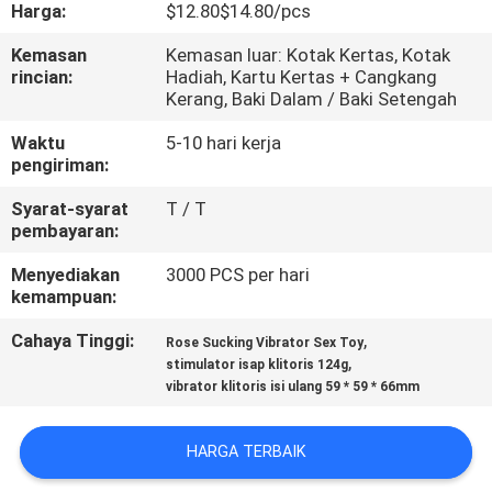
PABRIK
Harga:
$12.80$14.80/pcs
Kemasan
Kemasan luar: Kotak Kertas, Kotak
rincian:
Hadiah, Kartu Kertas + Cangkang
KONTROL
Kerang, Baki Dalam / Baki Setengah
KUALITAS
Waktu
5-10 hari kerja
pengiriman:
HUBUNGI
Syarat-syarat
T / T
KAMI
pembayaran:
Menyediakan
3000 PCS per hari
BERITA
kemampuan:
Cahaya Tinggi:
,
Rose Sucking Vibrator Sex Toy
,
PERMINTAAN
stimulator isap klitoris 124g
vibrator klitoris isi ulang 59 * 59 * 66mm
PENAWARAN
HARGA TERBAIK
SITEMAP