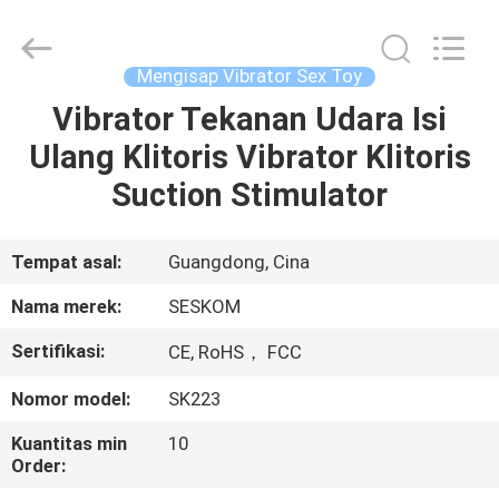
2026
SHENZHEN
SESKOM
TECHNOLOGY
CO.,LTD..
Mengisap Vibrator Sex Toy
All
Rights
Vibrator Tekanan Udara Isi
RUMAH
Reserved.
Ulang Klitoris Vibrator Klitoris
PRODUK
Suction Stimulator
TAMPILAN
Tempat asal:
Guangdong, Cina
VR
Nama merek:
SESKOM
Sertifikasi:
CE, RoHS， FCC
TENTANG
Nomor model:
SK223
KAMI
Kuantitas min
10
Order:
TUR