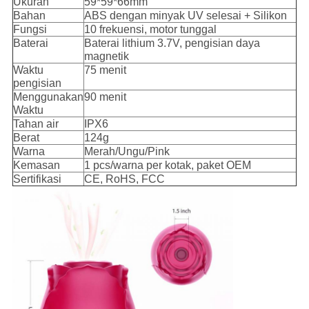
Ukuran
59*59*66mm
Bahan
ABS dengan minyak UV selesai + Silikon
Fungsi
10 frekuensi, motor tunggal
Baterai
Baterai lithium 3.7V, pengisian daya
magnetik
Waktu
75 menit
pengisian
Menggunakan
90 menit
Waktu
Tahan air
IPX6
Berat
124g
Warna
Merah/Ungu/Pink
Kemasan
1 pcs/warna per kotak, paket OEM
Sertifikasi
CE, RoHS, FCC